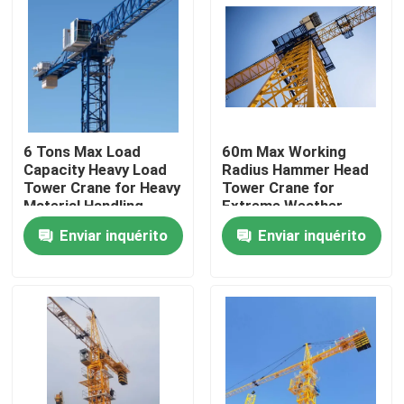
Quem Somos
Fábrica
6 Tons Max Load
60m Max Working
Controle de Qualidade
Capacity Heavy Load
Radius Hammer Head
Tower Crane for Heavy
Tower Crane for
Material Handling
Extreme Weather
Fale Conosco
Requirements
Conditions
Enviar inquérito
Enviar inquérito
Construction
Pedir um orçamento
Guindaste de torre superior liso
Guindaste de torre da cabeça de martelo