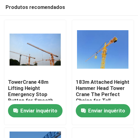
Produtos recomendados
TowerCrane 48m
183m Attached Height
Lifting Height
Hammer Head Tower
Emergency Stop
Crane The Perfect
Casa
Button for Smooth
Choice for Tall
and Safe Construction
Structures
Enviar inquérito
Enviar inquérito
Produtos
Vídeos