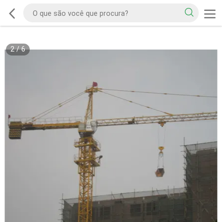
2
/
6