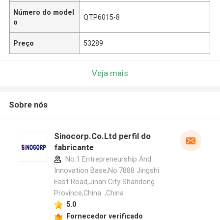
Número do model
QTP6015-8
o
Preço
53289
Veja mais
Sobre nós
Sinocorp.Co.Ltd perfil do
fabricante
No.1 Entrepreneurship And
Innovation Base,No.7888 Jingshi
East Road,Jinan City Shandong
Province,China. ,China
5.0
Fornecedor verificado