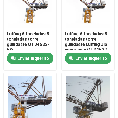
Quem Somos
Fábrica
Luffing 6 toneladas 8
Luffing 6 toneladas 8
toneladas torre
toneladas torre
guindaste QTD4522-
guindaste Luffing Jib
Controle de Qualidade
6/8
segurança QTD4522-
6/8
Enviar inquérito
Enviar inquérito
Fale Conosco
Pedir um orçamento
Guindaste de torre superior liso
Guindaste de torre da cabeça de martelo