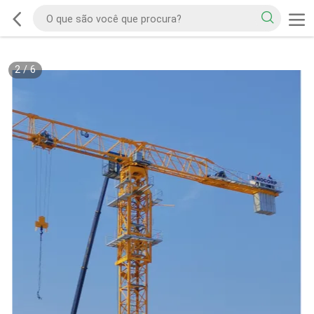
2
/
6