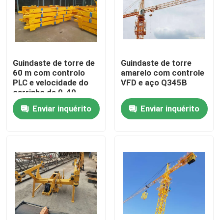
Quem Somos
Fábrica
Guindaste de torre de
Guindaste de torre
60 m com controlo
amarelo com controle
PLC e velocidade do
VFD e aço Q345B
Controle de Qualidade
carrinho de 0-40
M/min
Enviar inquérito
Enviar inquérito
Fale Conosco
Pedir um orçamento
Guindaste de torre superior liso
Guindaste de torre da cabeça de martelo