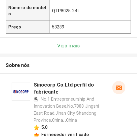
Número do model
QTP8025-24t
o
Preço
53289
Veja mais
Sobre nós
Sinocorp.Co.Ltd perfil do
fabricante
No.1 Entrepreneurship And
Innovation Base,No.7888 Jingshi
East Road,Jinan City Shandong
Province,China. ,China
5.0
Fornecedor verificado