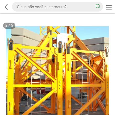
2
/
5