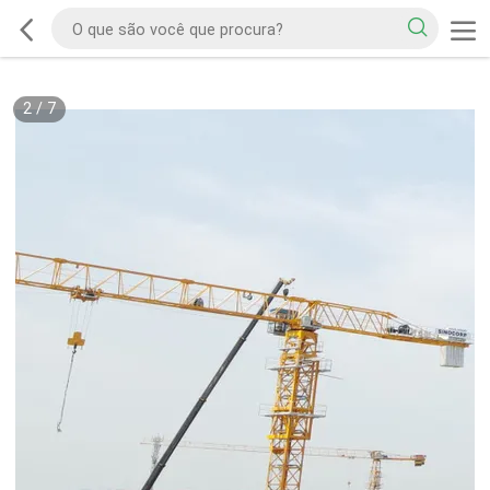
2
/
7