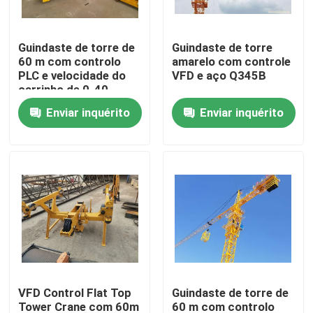
Quem Somos
Guindaste de torre de
Guindaste de torre
60 m com controlo
amarelo com controle
PLC e velocidade do
VFD e aço Q345B
Fábrica
carrinho de 0-40
M/min
Enviar inquérito
Enviar inquérito
Controle de Qualidade
Fale Conosco
Pedir um orçamento
Guindaste de torre superior liso
VFD Control Flat Top
Guindaste de torre de
Guindaste de torre da cabeça de martelo
Tower Crane com 60m
60 m com controlo