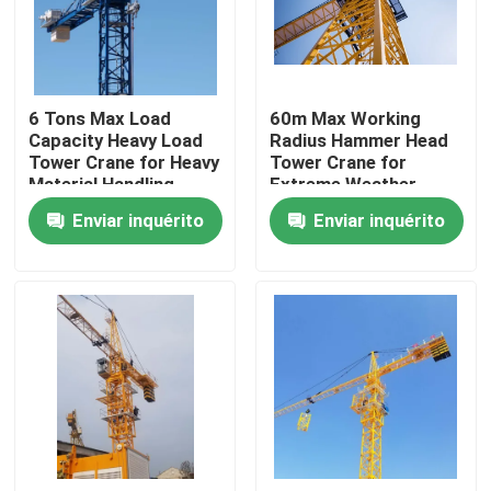
Quem Somos
6 Tons Max Load
60m Max Working
Fábrica
Capacity Heavy Load
Radius Hammer Head
Tower Crane for Heavy
Tower Crane for
Material Handling
Extreme Weather
Controle de Qualidade
Requirements
Conditions
Enviar inquérito
Enviar inquérito
Construction
Fale Conosco
Pedir um orçamento
Guindaste de torre superior liso
Guindaste de torre da cabeça de martelo