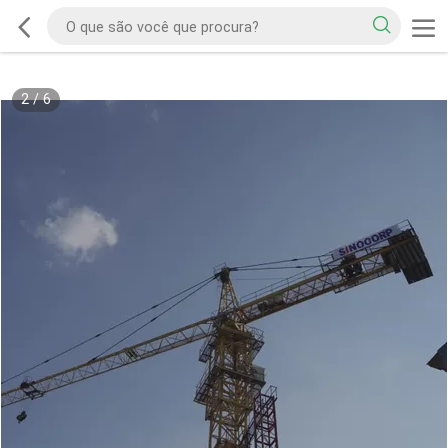
2
/
6