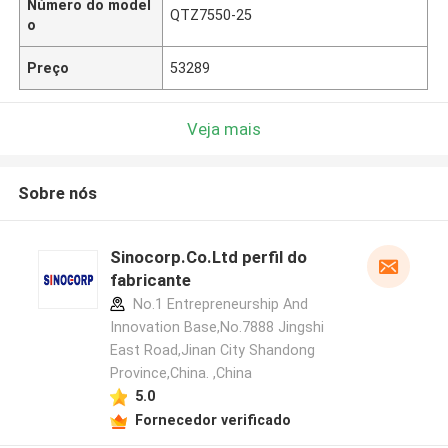
Número do model
QTZ7550-25
o
Preço
53289
Veja mais
Sobre nós
Sinocorp.Co.Ltd perfil do
fabricante
No.1 Entrepreneurship And
Innovation Base,No.7888 Jingshi
East Road,Jinan City Shandong
Province,China. ,China
5.0
Fornecedor verificado