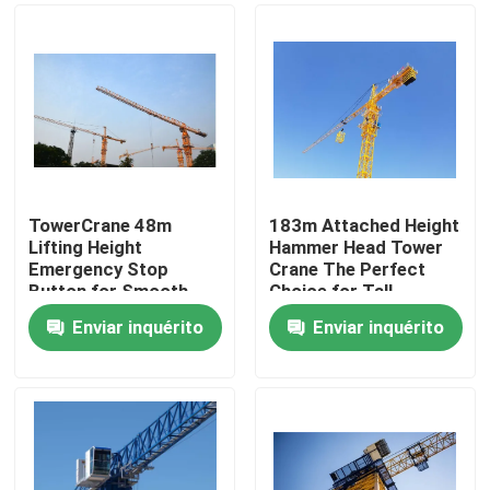
TowerCrane 48m
183m Attached Height
Lifting Height
Hammer Head Tower
Emergency Stop
Crane The Perfect
Button for Smooth
Choice for Tall
and Safe Construction
Structures
Enviar inquérito
Enviar inquérito
Casa
Produtos
Vídeos