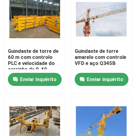
Quem Somos
Fábrica
Guindaste de torre de
Guindaste de torre
Controle de Qualidade
60 m com controlo
amarelo com controle
PLC e velocidade do
VFD e aço Q345B
carrinho de 0-40
Fale Conosco
M/min
Enviar inquérito
Enviar inquérito
Pedir um orçamento
Guindaste de torre superior liso
Guindaste de torre da cabeça de martelo