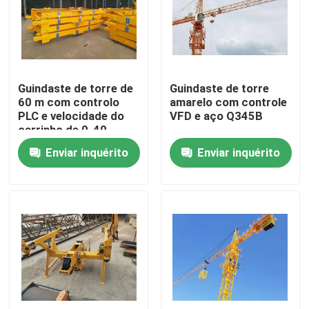
Quem Somos
Fábrica
Guindaste de torre de
Guindaste de torre
60 m com controlo
amarelo com controle
PLC e velocidade do
VFD e aço Q345B
Controle de Qualidade
carrinho de 0-40
M/min
Enviar inquérito
Enviar inquérito
Fale Conosco
Pedir um orçamento
Guindaste de torre superior liso
Guindaste de torre da cabeça de martelo