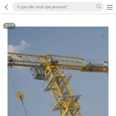
2
/
7