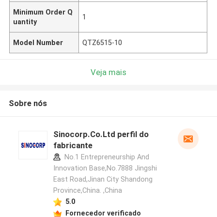
Minimum Order Q
1
uantity
Model Number
QTZ6515-10
Veja mais
Sobre nós
Sinocorp.Co.Ltd perfil do
fabricante
No.1 Entrepreneurship And
Innovation Base,No.7888 Jingshi
East Road,Jinan City Shandong
Province,China. ,China
5.0
Fornecedor verificado