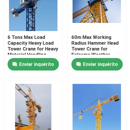
Quem Somos
Fábrica
6 Tons Max Load
60m Max Working
Capacity Heavy Load
Radius Hammer Head
Tower Crane for Heavy
Tower Crane for
Controle de Qualidade
Material Handling
Extreme Weather
Requirements
Conditions
Enviar inquérito
Enviar inquérito
Construction
Fale Conosco
Pedir um orçamento
Guindaste de torre superior liso
Guindaste de torre da cabeça de martelo