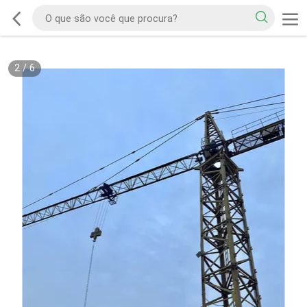
2
/
6