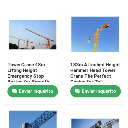
TowerCrane 48m
183m Attached Height
Lifting Height
Hammer Head Tower
Emergency Stop
Crane The Perfect
Button for Smooth
Choice for Tall
and Safe Construction
Structures
Casa
Enviar inquérito
Enviar inquérito
Produtos
Vídeos