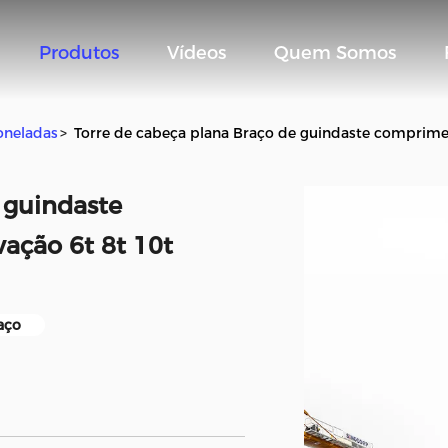
Produtos
Vídeos
Quem Somos
oneladas
>
Torre de cabeça plana Braço de guindaste comprime
 guindaste
ação 6t 8t 10t
aço