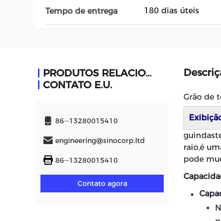
180 dias úteis
Tempo de entrega
Descri
PRODUTOS RELACIONADOS
CONTATO E.U.
Grão de t
Exibiçã
86--13280015410
guindaste
engineering@sinocorp.ltd
raio,é u
pode mud
86--13280015410
Capacidad
Contato agora
Capa
N