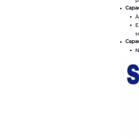
p
Capac
À
E
s
Capac
N