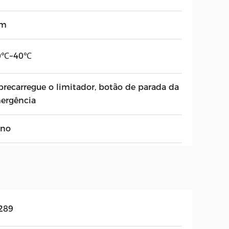
5m
0℃~40℃
brecarregue o limitador, botão de parada da
ergência
ano
289