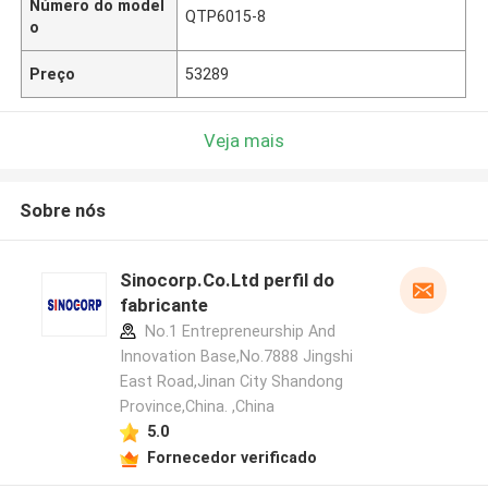
Número do model
QTP6015-8
o
Preço
53289
Veja mais
Sobre nós
Sinocorp.Co.Ltd perfil do
fabricante
No.1 Entrepreneurship And
Innovation Base,No.7888 Jingshi
East Road,Jinan City Shandong
Province,China. ,China
5.0
Fornecedor verificado