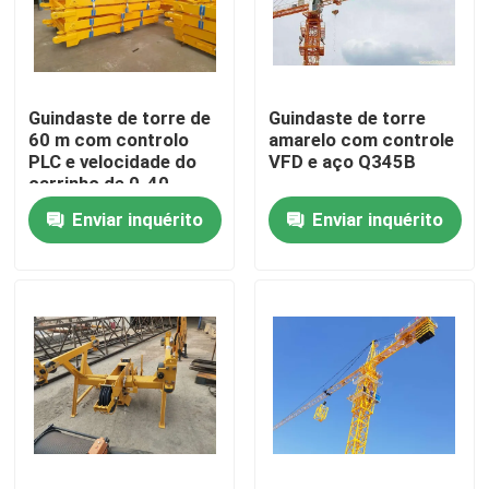
Quem Somos
Guindaste de torre de
Guindaste de torre
Fábrica
60 m com controlo
amarelo com controle
PLC e velocidade do
VFD e aço Q345B
carrinho de 0-40
Controle de Qualidade
M/min
Enviar inquérito
Enviar inquérito
Fale Conosco
Pedir um orçamento
Guindaste de torre superior liso
Guindaste de torre da cabeça de martelo