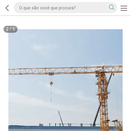
2
/
5